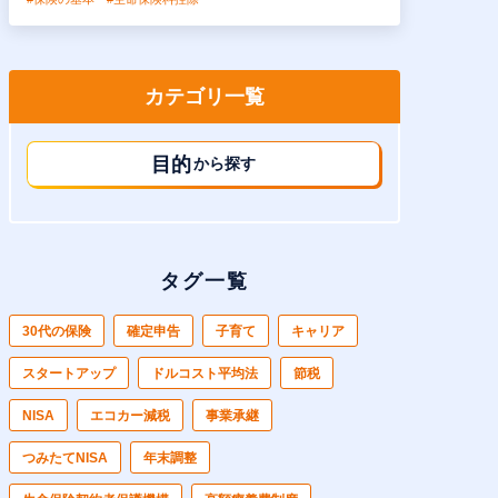
カテゴリ一覧
目的
から探す
タグ一覧
30代の保険
確定申告
子育て
キャリア
スタートアップ
ドルコスト平均法
節税
NISA
エコカー減税
事業承継
つみたてNISA
年末調整