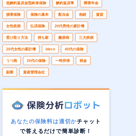
低解約返戻金型終身保険
解約返戻率
障害年金
損害保険
保険の基本
配当金
相続
賃貸
女性疾病
払済保険
20代男性の家計簿
受け取り方法
持ち家
糖尿病
三大疾病
20代女性の家計簿
ideco
40代の保険
うつ病
20代の保険
一時所得
税金
副業
資産管理会社
あなたの保険料は適切か
チャット
で答えるだけで簡単診断！