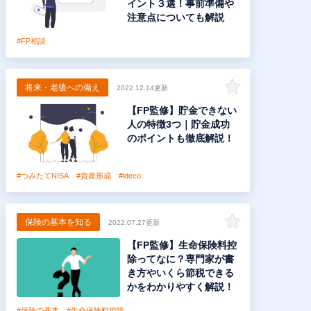
イント３選！事前準備や
注意点についても解説
#FP相談
将来・老後への備え
2022.12.14更新
【FP監修】貯金できない
人の特徴3つ｜貯金成功
のポイントも徹底解説！
#つみたてNISA
#資産形成
#ideco
保険の基本を知る
2022.07.27更新
【FP監修】生命保険料控
除ってなに？専門家が書
き方やいくら節税できる
かをわかりやすく解説！
#保険の基本
#生命保険料控除