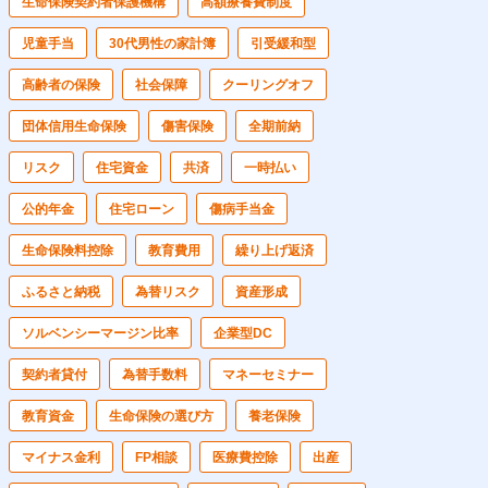
生命保険契約者保護機構
高額療養費制度
児童手当
30代男性の家計簿
引受緩和型
高齢者の保険
社会保障
クーリングオフ
団体信用生命保険
傷害保険
全期前納
リスク
住宅資金
共済
一時払い
公的年金
住宅ローン
傷病手当金
生命保険料控除
教育費用
繰り上げ返済
ふるさと納税
為替リスク
資産形成
ソルベンシーマージン比率
企業型DC
契約者貸付
為替手数料
マネーセミナー
教育資金
生命保険の選び方
養老保険
マイナス金利
FP相談
医療費控除
出産