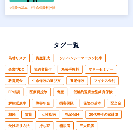
#保険の基本
#生命保険料控除
タグ一覧
為替リスク
資産形成
ソルベンシーマージン比率
企業型DC
契約者貸付
為替手数料
マネーセミナー
教育資金
生命保険の選び方
養老保険
マイナス金利
FP相談
医療費控除
出産
低解約返戻金型終身保険
解約返戻率
障害年金
損害保険
保険の基本
配当金
相続
賃貸
女性疾病
払済保険
20代男性の家計簿
受け取り方法
持ち家
糖尿病
三大疾病