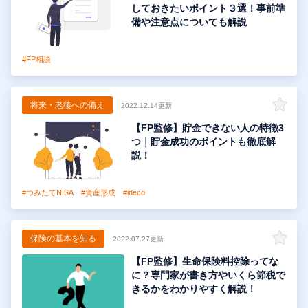
しておきたいポイント３選！事前準
備や注意点についても解説
#FP相談
将来・老後への備え
2022.12.14更新
【FP監修】貯金できない人の特徴3
つ｜貯金成功のポイントも徹底解
説！
#つみたてNISA
#資産形成
#ideco
保険の基本を知る
2022.07.27更新
【FP監修】生命保険料控除ってな
に？専門家が書き方やいくら節税で
きるかをわかりやすく解説！