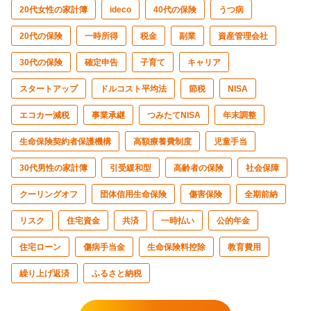
20代女性の家計簿
ideco
40代の保険
うつ病
20代の保険
一時所得
税金
副業
資産管理会社
30代の保険
確定申告
子育て
キャリア
スタートアップ
ドルコスト平均法
節税
NISA
エコカー減税
事業承継
つみたてNISA
年末調整
生命保険契約者保護機構
高額療養費制度
児童手当
30代男性の家計簿
引受緩和型
高齢者の保険
社会保障
クーリングオフ
団体信用生命保険
傷害保険
全期前納
リスク
住宅資金
共済
一時払い
公的年金
住宅ローン
傷病手当金
生命保険料控除
教育費用
繰り上げ返済
ふるさと納税