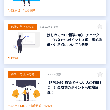
#児童手当
#社会保障
保険の基本を知る
2023.09.14更新
はじめてのFP相談の前にチェック
しておきたいポイント３選！事前準
備や注意点についても解説
#FP相談
将来・老後への備え
2022.12.14更新
【FP監修】貯金できない人の特徴3
つ｜貯金成功のポイントも徹底解
説！
#つみたてNISA
#資産形成
#ideco