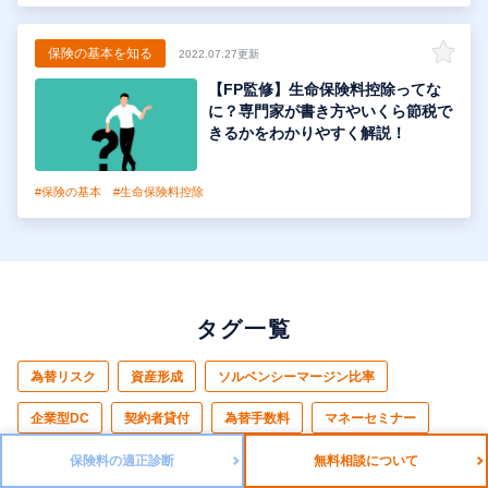
保険の基本を知る
2022.07.27更新
【FP監修】生命保険料控除ってな
に？専門家が書き方やいくら節税で
きるかをわかりやすく解説！
#保険の基本
#生命保険料控除
タグ一覧
為替リスク
資産形成
ソルベンシーマージン比率
企業型DC
契約者貸付
為替手数料
マネーセミナー
教育資金
生命保険の選び方
養老保険
マイナス金利
保険料の適正診断
無料相談について