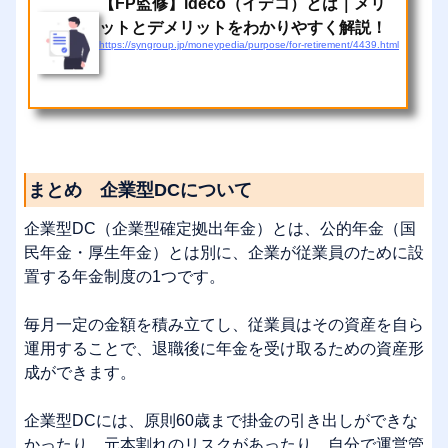
【FP監修】ideco（イデコ）とは｜メリ
ットとデメリットをわかりやすく解説！
https://syngroup.jp/moneypedia/purpose/for-retirement/4439.html
まとめ 企業型DCについて
企業型DC（企業型確定拠出年金）とは、公的年金（国
民年金・厚生年金）とは別に、企業が従業員のために設
置する年金制度の1つです。
毎月一定の金額を積み立てし、従業員はその資産を自ら
運用することで、退職後に年金を受け取るための資産形
成ができます。
企業型DCには、原則60歳まで掛金の引き出しができな
かったり、元本割れのリスクがあったり、自分で運営管